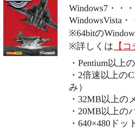
Windows7
WindowsVi
※64bitのWi
※詳しくは
【コ
・Pentium以
・2倍速以上の
み）
・32MB以上の
・20MB以上
・640×480