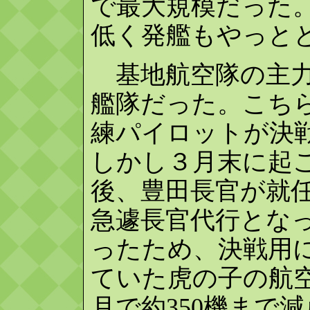
で最大規模だった
低く発艦もやっと
基地航空隊の主力
艦隊だった。こち
練パイロットが決
しかし３月末に起
後、豊田長官が就
急遽長官代行とな
ったため、決戦用
ていた虎の子の航空
月で約350機まで