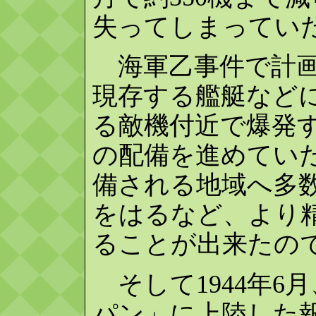
失ってしまってい
海軍乙事件で計画
現存する艦艇など
る敵機付近で爆発
の配備を進めてい
備される地域へ多
をはるなど、より
ることが出来たの
そして1944年6
パン」に上陸した