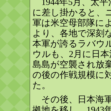
1944年5月、太
に差し掛かると、
軍は米空母部隊に
より、各地で深刻
本軍が誇るラバウ
ウルも、2月に日
島島が空襲され放
の後の作戦規模に
た。
その後、日本海軍
拠地を移し、194