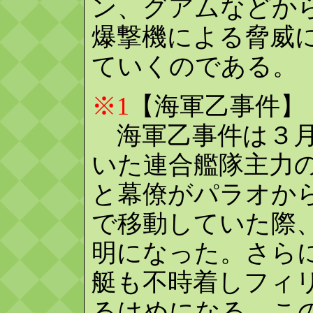
ン、グアムなどから
爆撃機による脅威
ていくのである。
※1
【海軍乙事件】
海軍乙事件は３月
いた連合艦隊主力
と幕僚がパラオか
で移動していた際
明になった。さら
艇も不時着しフィ
るはめになる。こ