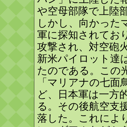
や空母部隊で上陸
しかし、向かった
軍に探知されてお
攻撃され、対空砲
新米パイロット達
たのである。この
「マリアナの七面
ど、日本軍は一方
る。その後航空支
落した。これによ