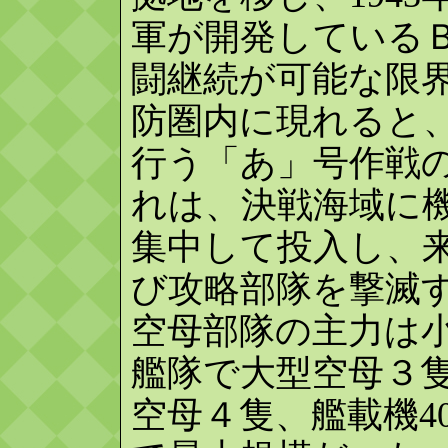
軍が開発しているＢ
闘継続が可能な限
防圏内に現れると
行う「あ」号作戦
れは、決戦海域に
集中して投入し、
び攻略部隊を撃滅
空母部隊の主力は
艦隊で大型空母３
空母４隻、艦載機4