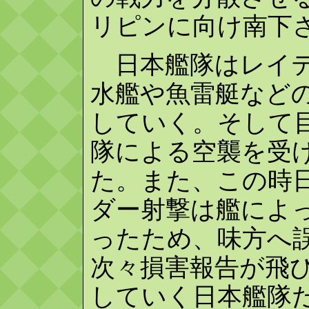
リピンに向け南下
日本艦隊はレイテ
水艦や魚雷艇など
していく。そして
隊による空襲を受
た。また、この時
ダー射撃は艦によ
ったため、味方へ
次々損害報告が飛
していく日本艦隊