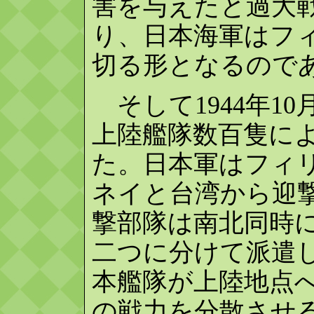
害を与えたと過大
り、日本海軍はフ
切る形となるので
そして1944年1
上陸艦隊数百隻に
た。日本軍はフィ
ネイと台湾から迎
撃部隊は南北同時
二つに分けて派遣
本艦隊が上陸地点
の戦力を分散させ