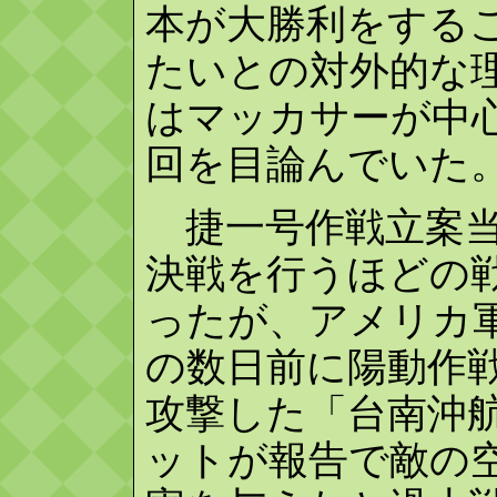
本が大勝利をする
たいとの対外的な
はマッカサーが中
回を目論んでいた
捷一号作戦立案当
決戦を行うほどの
ったが、アメリカ
の数日前に陽動作
攻撃した「台南沖
ットが報告で敵の