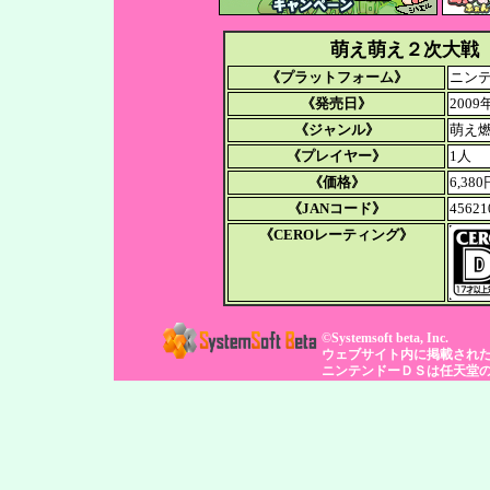
【2010/03/18】
萌え萌え２次大戦（
DS版『萌え萌え2
《プラットフォーム》
ニン
マトナデシコ』
《発売日》
200
《ジャンル》
萌え
【2010/02/19】
《プレイヤー》
1人
《価格》
6,3
通信販売コーナ
《JANコード》
45621
萌え2次大戦（略）
《CEROレーティング》
コ」の先行予約
売日当日にお届
©Systemsoft beta, Inc.
ユーザー様限定
ウェブサイト内に掲載され
ニンテンドーＤＳは任天堂
ャンペーンを開
価のうえに、送料
になります。お