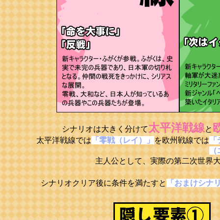
太平洋戦線
シナリオは大きく分けて
と
太平洋戦線では
「零戦（レイ）」
を欧州戦線では
「
（
主人公として、実際の第二次世界
シナリオクリア後に条件を満たすと
「おまけシナ