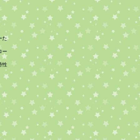
ーた
ロー
特性