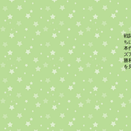
戦
ち
本
ズ
勝
を