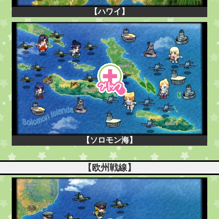
【ハワイ】
【ソロモン海】
【欧州戦線】