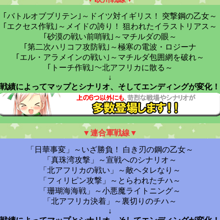
｢バトルオブブリテン｣～ドイツ対イギリス！ 突撃鋼の乙女～
｢エクセス作戦｣～メイドの誇り！ 狙われたイラストリアス～
｢砂漠の戦い前哨戦｣～マチルダの眼～
｢第二次ハリコフ攻防戦｣～極寒の電波・ロジーナ
｢エル・アラメインの戦い｣～マチルダ包囲網を破れ～
｢トーチ作戦｣～北アフリカに散る～
↓
戦績によってマップとシナリオ、そしてエンディングが変化！
▼連合軍戦線▼
「日華事変」～いざ勝負！ 白き刃の鋼の乙女～
「真珠湾攻撃」～宣戦へのシナリオ～
「北アフリカの戦い」～敵ヘタレなり～
「フィリピン攻撃」～とらわれたチハ～
「珊瑚海海戦」～小悪魔ライトニング～
「北アフリカ決着」～裏切りのチハ～
↓