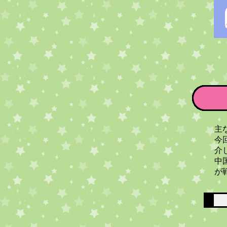
主
今
介
中
が