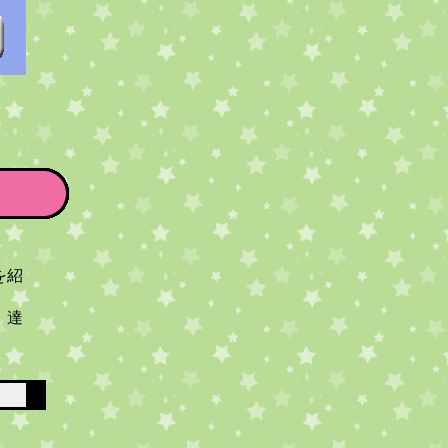
を紹
」達