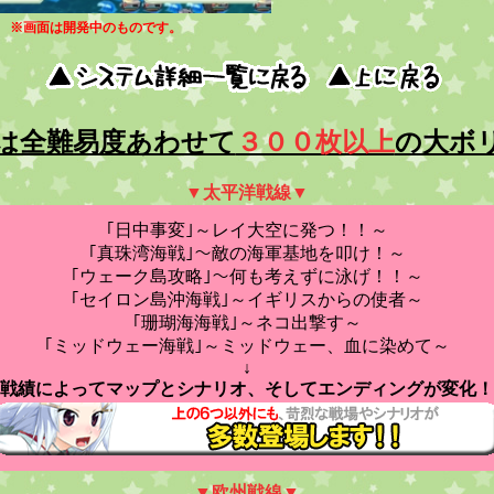
※画面は開発中のものです。
は全難易度あわせて
３００枚以上
の大ボ
▼太平洋戦線▼
｢日中事変｣～レイ大空に発つ！！～
｢真珠湾海戦｣～敵の海軍基地を叩け！～
｢ウェーク島攻略｣～何も考えずに泳げ！！～
｢セイロン島沖海戦｣～イギリスからの使者～
｢珊瑚海海戦｣～ネコ出撃す～
｢ミッドウェー海戦｣～ミッドウェー、血に染めて～
↓
戦績によってマップとシナリオ、そしてエンディングが変化！
▼欧州戦線▼