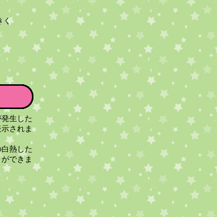
きく
が発生した
表示されま
の白熱した
とができま