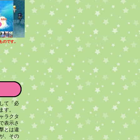
ものです。
して「必
ます。
ャラクタ
で表示さ
撃とは違
が、その