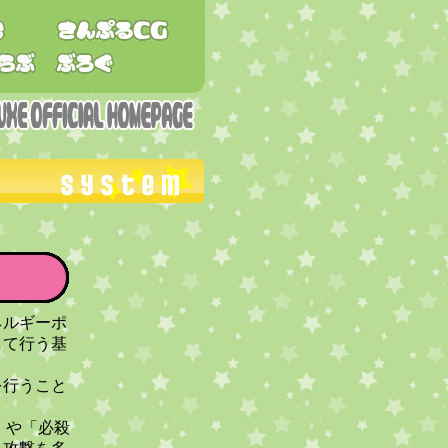
ネルギーポ
して行う基
を行うこと
」や「必殺