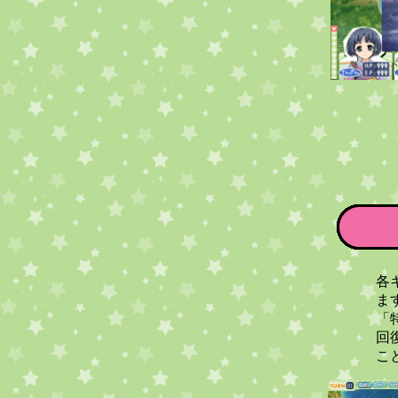
各
ま
「
回
こ