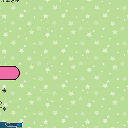
、攻撃を多
出来
め、
する