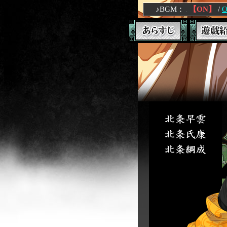
♪BGM：
【ON】
/
O