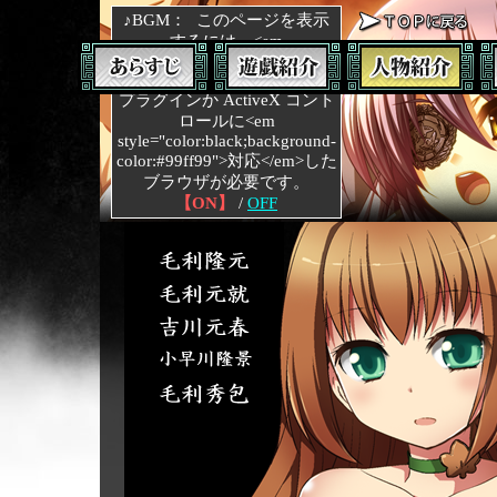
♪BGM：
このページを表示
するには、<em
style="color:black;background-
color:#A0FFFF">Netscape</em>
プラグインか ActiveX コント
ロールに<em
style="color:black;background-
color:#99ff99">対応</em>した
ブラウザが必要です。
【ON】
/
OFF