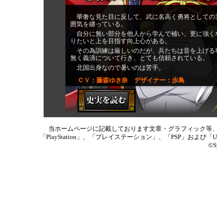
た。それ以降は、上杉謙信の家臣となり
再び武田と戦い、永禄4年（1561年）第4
華奢な見た目に反して、武に名高く勇将としての
次川中島の戦いにおいて、信玄の弟・武
囲気を纏っている。
田信繁を討ち取ったとされる。しかし、
自分に無い部分を他人から学んで補い、更に強く
りたいと上を目指す向上心がある。
遂に本領回復は果たせず、元亀4年（1573
その為訓練は厳しいのだが、兵たちは音を上げる
年）1月1日、越後根知城で病死した。義
無く義清について行き、とても信頼されている。
清は長槍による槍衾戦法を得意とし、槍
北国出身なので暑いのは苦手。
戦術の創始者の一人に数えられている。
ＣＶ：藤森ゆき奈 デザイナー：歩鳥
当ホームページに記載しております文章・グラフィック等
「PlayStation」、「プレイステーション」、「PSP」
©Sy