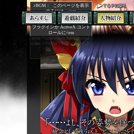
♪BGM：
このページを表示
するには、<em
style="color:black;background-
color:#A0FFFF">Netscape</em>
プラグインか ActiveX コント
ロールに<em
style="color:black;background-
color:#99ff99">対応</em>した
ブラウザが必要です。
史実紹介
【ON】
/
OFF
父は左衛門督村上顕国。母は室町幕府
管領の斯波義廉の娘。
北信濃の戦国大名で、信玄の代に武田
と対立した。戦事に長けた武将で天文17
年(1548年)には小県に侵攻してきた信玄を
上田原の戦いで破る。
天文19年(1550年)には戸石城に迫る信玄
を再び撃退し、｢戸石崩れ｣と呼ばれる屈
辱を味わわせた。だが、武田家の軍師真
田幸隆の計略により、味方を切り崩さ
れ、天文22年(1553年)に越後へと敗走し