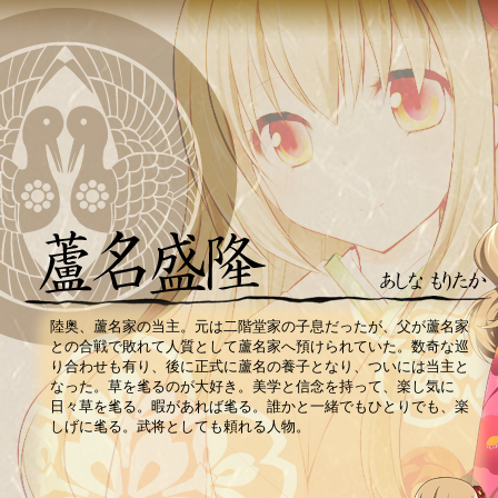
陸奥、蘆名家の当主。元は二階堂家の子息だったが、父が蘆名家
との合戦で敗れて人質として蘆名家へ預けられていた。数奇な巡
り合わせも有り、後に正式に蘆名の養子となり、ついには当主と
なった。草を毟るのが大好き。美学と信念を持って、楽し気に
日々草を毟る。暇があれば毟る。誰かと一緒でもひとりでも、楽
しげに毟る。武将としても頼れる人物。