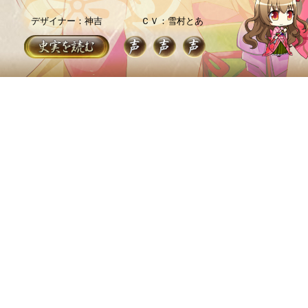
デザイナー：神吉
ＣＶ：雪村とあ