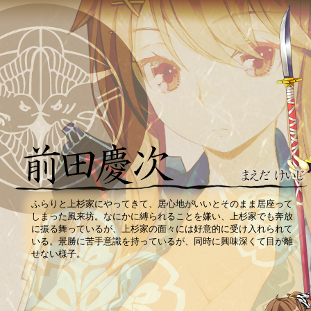
ふらりと上杉家にやってきて、居心地がいいとそのまま居座って
しまった風来坊。なにかに縛られることを嫌い、上杉家でも奔放
に振る舞っているが、上杉家の面々には好意的に受け入れられて
いる。景勝に苦手意識を持っているが、同時に興味深くて目が離
せない様子。