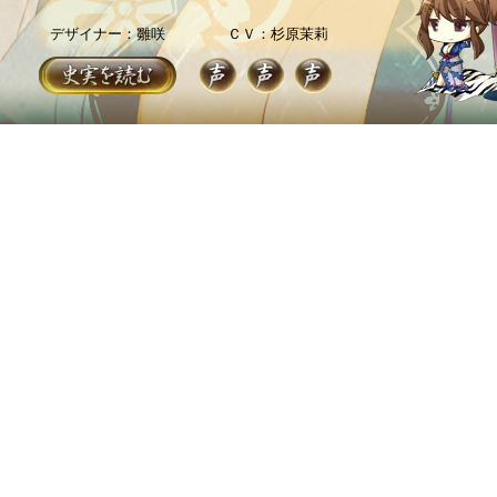
デザイナー：雛咲
ＣＶ：杉原茉莉