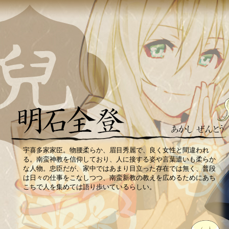
宇喜多家家臣。物腰柔らか、眉目秀麗で、良く女性と間違われ
る。南蛮神教を信仰しており、人に接する姿や言葉遣いも柔らか
な人物。忠臣だが、家中ではあまり目立った存在では無く、普段
は日々の仕事をこなしつつ、南蛮新教の教えを広めるためにあち
こちで人を集めては語り歩いているらしい。