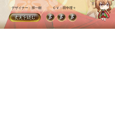
デザイナー：拝一樹
ＣＶ：田中理々