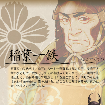
斎藤家の先代当主、道三にも仕えた斎藤家譜代の家臣。美濃三人
衆のひとりで、武将としてその名は広く知られている。頑固で礼
儀正しく、筋目を通して端然と日々を過ごす姿に、周りの者たち
は思わず頭を垂れ、道をあける。頑ななところはあるが、真の仁
者であるという評もある。