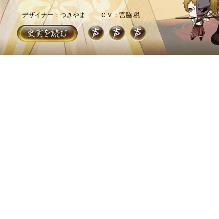
デザイナー：つきやま
ＣＶ：宮脇 税