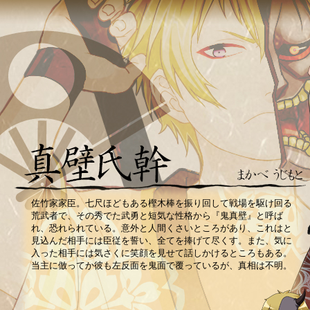
佐竹家家臣。七尺ほどもある樫木棒を振り回して戦場を駆け回る
荒武者で、その秀でた武勇と短気な性格から『鬼真壁』と呼ば
れ、恐れられている。意外と人間くさいところがあり、これはと
見込んだ相手には臣従を誓い、全てを捧げて尽くす。また、気に
入った相手には気さくに笑顔を見せて話しかけるところもある。
当主に倣ってか彼も左反面を鬼面で覆っているが、真相は不明。