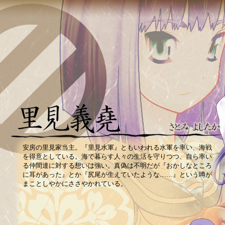
安房の里見家当主。『里見水軍』ともいわれる水軍を率い、海戦
を得意としている。海で暮らす人々の生活を守りつつ、自ら率い
る仲間達に対する想いは強い。真偽は不明だが『おかしなところ
に耳があった』とか『尻尾が生えていたような……』という噂が
まことしやかにささやかれている。