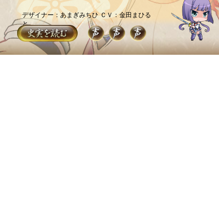
デザイナー：あまぎみちひ
ＣＶ：金田まひる
と