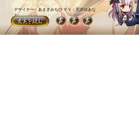
デザイナー：あまぎみちひ
ＣＶ：宮沢ゆあな
と