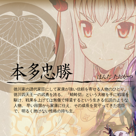
徳川家の譜代家臣にして家康が強い信頼を寄せる人物のひとり。
徳川四天王一の武勇を誇る。 『蜻蛉切』という大槍を手に戦場を
駆け、戦果を上げては無傷で帰還するという生きる伝説のような
人物。 早い段階から家康に仕え、その成長を見守ってきた忠臣
で、明るく挫けない性格の持ち主。