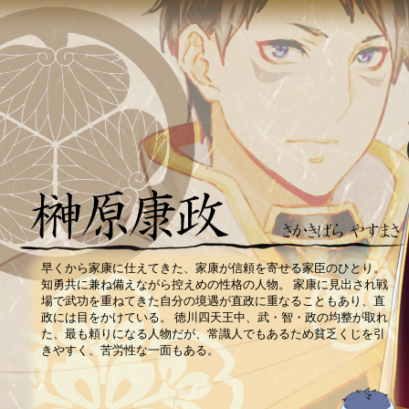
早くから家康に仕えてきた、家康が信頼を寄せる家臣のひとり。
知勇共に兼ね備えながら控えめの性格の人物。 家康に見出され戦
場で武功を重ねてきた自分の境遇が直政に重なることもあり、直
政には目をかけている。 徳川四天王中、武・智・政の均整が取れ
た、最も頼りになる人物だが、常識人でもあるため貧乏くじを引
きやすく、苦労性な一面もある。