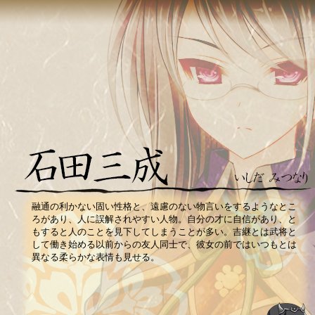
融通の利かない固い性格と、遠慮のない物言いをするようなとこ
ろがあり、人に誤解されやすい人物。自分の才に自信があり、と
もすると人のことを見下してしまうことが多い。吉継とは武将と
して働き始める以前からの友人同士で、彼女の前ではいつもとは
異なる柔らかな表情も見せる。