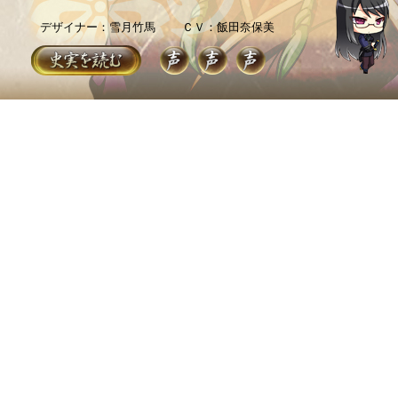
デザイナー：雪月竹馬
ＣＶ：飯田奈保美