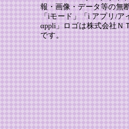
報・画像・データ等の無
「iモード」「i アプリ/アイ
αppli」ロゴは株式会
です。