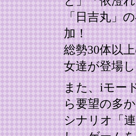
と」「依澄れい
「日吉丸」の
加！
総勢30体以
女達が登場し
また、iモー
ら要望の多か
シナリオ「連