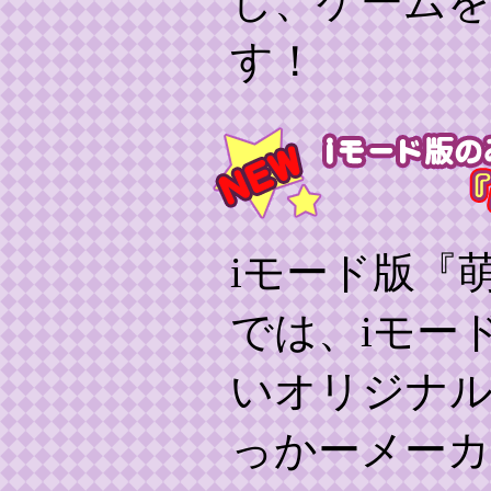
し、ゲームを
す！
iモード版『萌
では、iモー
いオリジナ
っかーメーカ