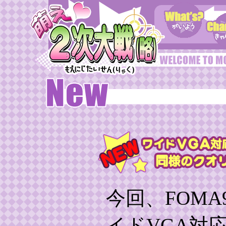
今回、FOMA
イドVGA対