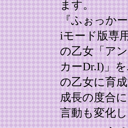
ます。
『ふぉっかー
iモード版専
の乙女「アン
カーDr.I)
の乙女に育成
成長の度合に
言動も変化し