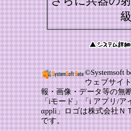
さらに兵器の
©Systemsoft be
ウェブサイ
報・画像・データ等の無
「iモード」「i アプリ/アイ
αppli」ロゴは株式会
です。