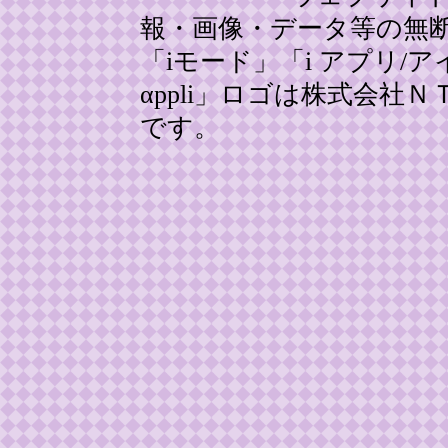
報・画像・データ等の無
「iモード」「i アプリ/アイ
αppli」ロゴは株式会
です。