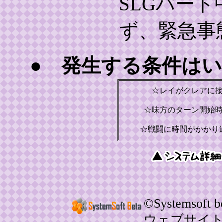
SLGパー
ず、緊急事
● 発生する条件は
☆レイがクレアに
☆味方のターン開始
☆戦闘に時間がかかり
©Systemsoft be
ウェブサイ