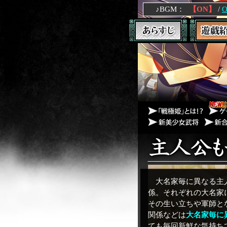
♪BGM：
【ON】
/
O
大名家毎に異なる主
係。それぞれの大名家
その生い立ちや軍師と
関係などは
大名家毎に
ても毎回新鮮な気持ち