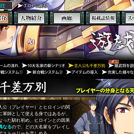
FF
人公（プレイヤー）とヒロインの関
に軍師として使える身ではあるが、
なった馴れ初め、ヒロインとの因果
異なる
ので、どの大名家をプレイし
でストーリーを楽しめる。